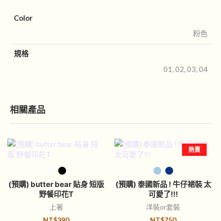
Color
粉色
規格
01, 02, 03, 04
相關產品
熱賣
選擇規格
選擇規格
(預購) butter bear 貼身 短版
(預購) 泰國新品 ! 牛仔裙裝 太
野餐印花T
可愛了!!!
上著
洋裝or套裝
NT$
390
NT$
750