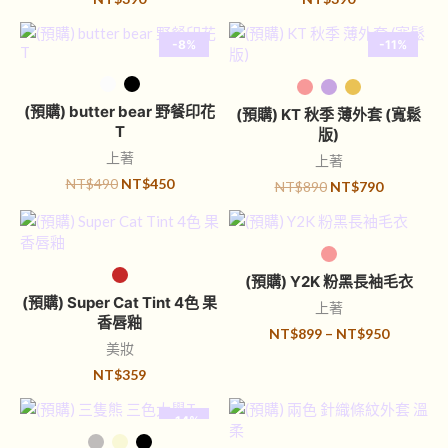
-8%
-11%
選擇規格
選擇規格
(預購) butter bear 野餐印花
(預購) KT 秋季 薄外套 (寬鬆
T
版)
上著
上著
NT$
490
NT$
450
NT$
890
NT$
790
選擇規格
選擇規格
(預購) Y2K 粉黑長袖毛衣
(預購) Super Cat Tint 4色 果
上著
香唇釉
NT$
899
–
NT$
950
美妝
NT$
359
-14%
選擇規格