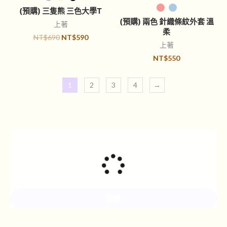
選擇規格
(預購) 三隻熊 三色大學T
(預購) 兩色 針織條紋外套 溫
上著
柔
NT$
690
NT$
590
上著
NT$
550
1
2
3
4
→
篩選