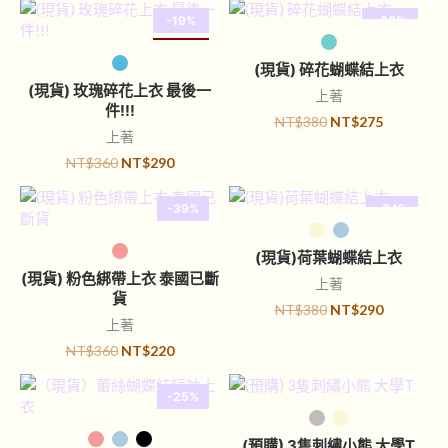
-19%
-28%
選擇規格
已售完
已售完
選擇規格
(現貨) 碎花蝴蝶結上衣
(現貨) 玫瑰碎花上衣 最後一
上著
件!!!
NT$
380
NT$
275
上著
NT$
360
NT$
290
-39%
-24%
選擇規格
選擇規格
(現貨)荷葉蝴蝶結上衣
(現貨) 粉色綁帶上衣 泰國已斷
上著
貨
NT$
380
NT$
290
上著
NT$
360
NT$
220
-25%
選擇規格
選擇規格
(預購) 3隻刺繡小熊 大學T