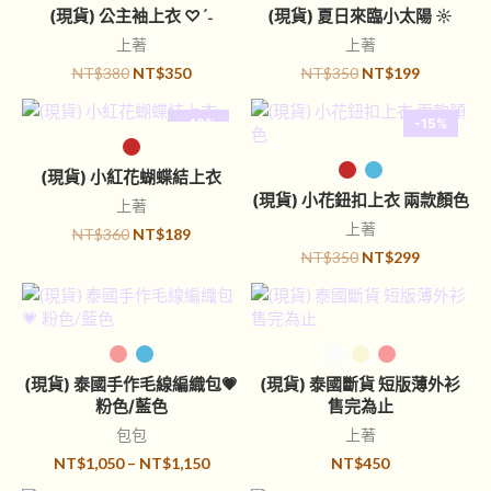
(現貨) 公主袖上衣 ♡ˊ˗
(現貨) 夏日來臨小太陽 ☼
上著
上著
NT$
380
NT$
350
NT$
350
NT$
199
-48%
-15%
選擇規格
已售完
選擇規格
(現貨) 小紅花蝴蝶結上衣
(現貨) 小花鈕扣上衣 兩款顏色
上著
上著
NT$
360
NT$
189
NT$
350
NT$
299
選擇規格
選擇規格
(現貨) 泰國手作毛線編織包💗
(現貨) 泰國斷貨 短版薄外衫
粉色/藍色
售完為止
包包
上著
NT$
1,050
–
NT$
1,150
NT$
450