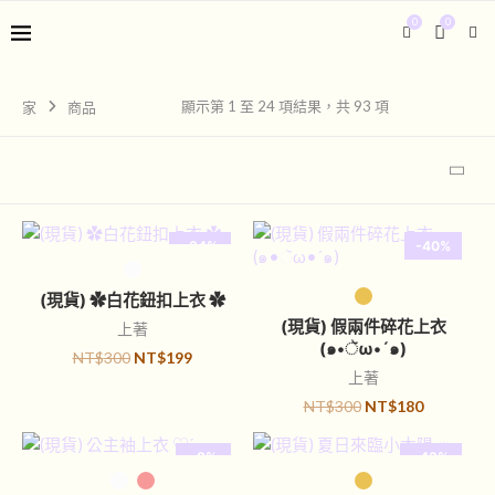
0
0
顯示第 1 至 24 項結果，共 93 項
家
商品
-34%
-40%
選擇規格
已售完
選擇規格
(現貨) ✿白花鈕扣上衣 ✿
(現貨) 假兩件碎花上衣
上著
(๑•ૅω•´๑)
NT$
300
NT$
199
上著
NT$
300
NT$
180
-8%
-43%
選擇規格
選擇規格
已售完