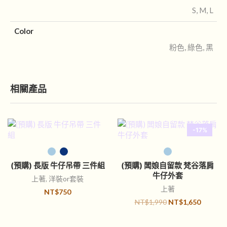
S, M, L
Color
粉色, 綠色, 黑
相關產品
-17%
選擇規格
選擇規格
(預購) 長版 牛仔吊帶 三件組
(預購) 闆娘自留款 梵谷落肩
牛仔外套
上著
,
洋裝or套裝
上著
NT$
750
NT$
1,990
NT$
1,650