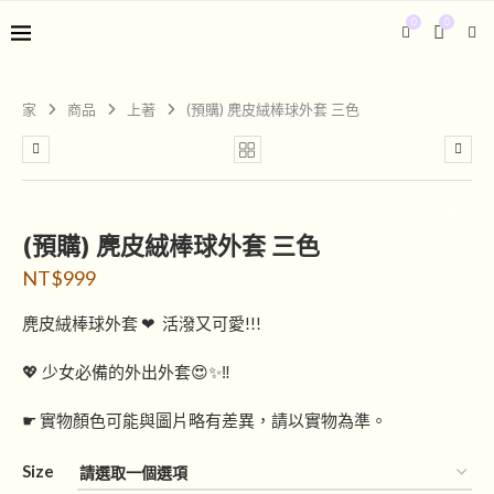
0
0
家
商品
上著
(預購) 麂皮絨棒球外套 三色
(預購) 麂皮絨棒球外套 三色
NT$
999
麂皮絨棒球外套 ❤︎ 活潑又可愛!!!
💖 少女必備的外出外套😍✨‼️
☛ 實物顏色可能與圖片略有差異，請以實物為準。
Size