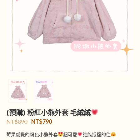
(預購) 粉紅小熊外套 毛絨絨
NT$
890
NT$
790
莓果感覺的粉色小熊外套
超可愛
誰能抵擋的住