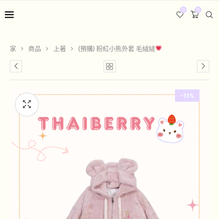
0
0
家
商品
上著
(預購) 粉紅小熊外套 毛絨絨
-11%