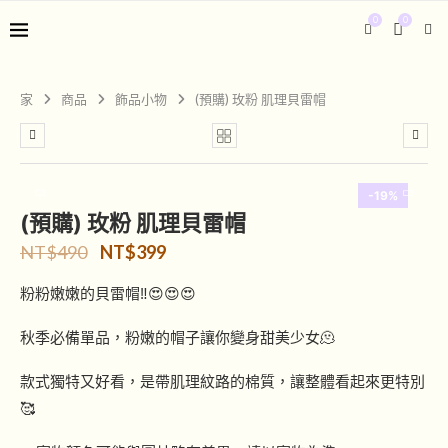
0
0
家
商品
飾品小物
(預購) 玫粉 肌理貝雷帽
-19%
(預購) 玫粉 肌理貝雷帽
NT$
490
NT$
399
粉粉嫩嫩的貝雷帽‼️😍😍😍
秋季必備單品，粉嫩的帽子讓你變身甜美少女🫠
款式獨特又好看，是帶肌理紋路的棉質，讓整體看起來更特別
🥰