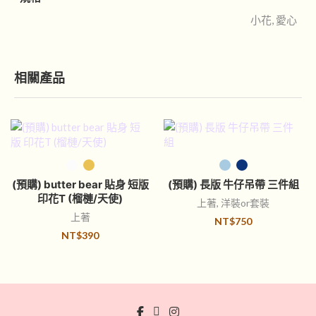
小花, 愛心
相關產品
選擇規格
選擇規格
(預購) butter bear 貼身 短版
(預購) 長版 牛仔吊帶 三件組
印花T (榴槤/天使)
上著
,
洋裝or套裝
上著
NT$
750
NT$
390