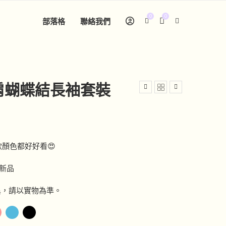
0
0
部落格
聯絡我們
斜肩蝴蝶結長袖套裝
款顏色都好好看😍
國新品
異，請以實物為準。