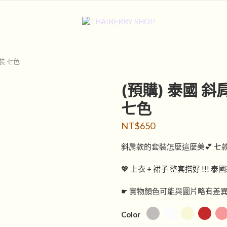
裝 七色
(預購) 泰國 
七色
NT$
650
斜肩款的套裝怎麼這麼美💕 七
💖 上衣 + 裙子 整套搭好 !!! 泰
☛ 實物顏色可能與圖片略有差
Color