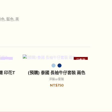
粉色, 藍色, 黑
-8%
已售完
選擇規格
榴槤 印花T
(預購) 泰國 長袖牛仔套裝 兩色
洋裝or套裝
NT$
750