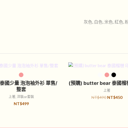
灰色, 白色, 米色, 紅色, 
選擇規格
選擇規格
) 泰國少量 泡泡袖外衫 單售/
(預購) butter bear 泰國
整套
上著
上著
,
洋裝or套裝
NT$
490
NT$
450
NT$
499