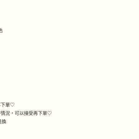
色
再下單♡
杯情況，可以接受再下單♡
退換