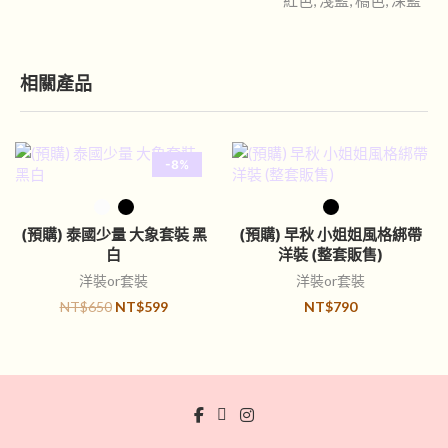
紅色, 淺藍, 橘色, 深藍
相關產品
-8%
選擇規格
選擇規格
(預購) 泰國少量 大象套裝 黑
(預購) 早秋 小姐姐風格綁帶
白
洋裝 (整套販售)
洋裝or套裝
洋裝or套裝
NT$
650
NT$
599
NT$
790