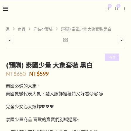
0
0
家
商品
洋裝or套裝
(預購) 泰國少量 大象套裝 黑白
-8%
(預購) 泰國少量 大象套裝 黑白
NT$
650
NT$
599
泰國必備的大象~
泰國象徵代表大象，融入服飾裡獨特又好看😍😍😍
完全少女心大爆炸💖💖💖
泰國少量商品 喜歡的寶寶們別錯過囉~