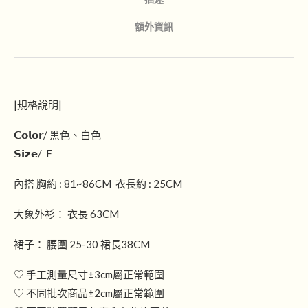
額外資訊
|規格說明|
𝗖𝗼𝗹𝗼𝗿/ 黑色、白色
𝗦𝗶𝘇𝗲/ F
內搭 胸約 : 81~86CM 衣長約 : 25CM
大象外衫： 衣長 63CM
裙子： 腰圍 25-30 裙長38CM
♡ 手工測量尺寸±3cm屬正常範圍
♡ 不同批次商品±2cm屬正常範圍