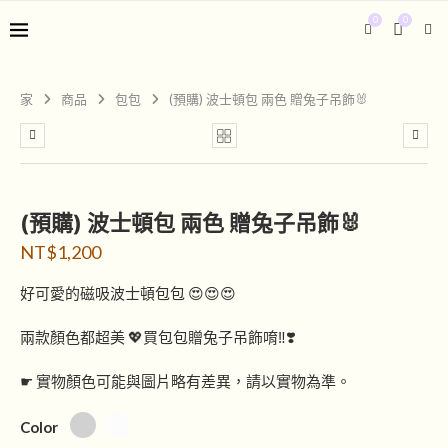
0
0
家
商品
包包
(預購) 波士頓包 兩色 贈兔子吊飾🐰
(預購) 波士頓包 兩色 贈兔子吊飾🐰
NT$
1,200
好可愛的磁吸波士頓包包 😍😍😍
兩款顏色都超美 💖買包包贈兔子吊飾唷‼️❣️
☛ 實物顏色可能與圖片略有差異，請以實物為準。
Color