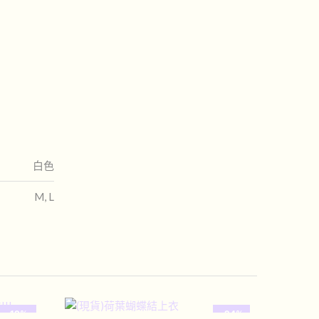
白色
M, L
-19%
-24%