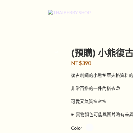
(預購) 小熊復
NT$
390
復古刺繡的小熊💗華夫格質料的
非常百搭的一件內搭衣😍
可愛又氣質🌸🌸🌸
☛ 實物顏色可能與圖片略有差
Color