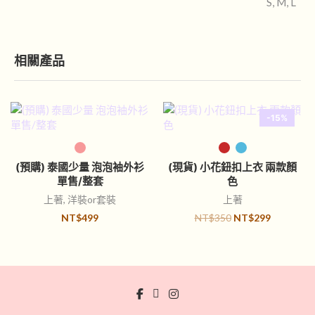
S, M, L
相關產品
-15%
選擇規格
選擇規格
(預購) 泰國少量 泡泡袖外衫
(現貨) 小花鈕扣上衣 兩款顏
單售/整套
色
上著
,
洋裝or套裝
上著
NT$
499
NT$
350
NT$
299