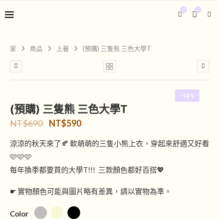
0
0
家
商品
上著
(預購) 三隻熊 三色大學T
-14%
(預購) 三隻熊 三色大學T
NT$
690
NT$
590
涼涼的秋天來了🍂 軟萌萌的三隻小熊上衣，穿起來舒適又好看
🩷🩷🩷
每年換季都要買的大學T!!! 三款顏色都好百搭💖
☛ 實物顏色可能與圖片略有差異，請以實物為準。
Color