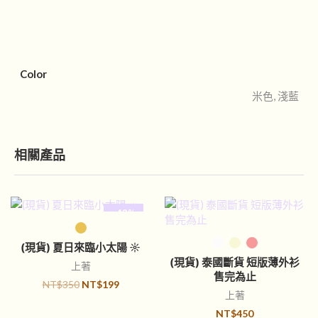
Color
米色, 淺藍
相關產品
-43%
選擇規格
已售完
選擇規格
(現貨) 夏日來臨小太陽 ☼
(現貨) 泰國斷貨 短版薄外衫
上著
售完為止
NT$
350
NT$
199
上著
NT$
450