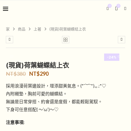
0
0
家
商品
上著
(現貨)荷葉蝴蝶結上衣
-24%
(現貨)荷葉蝴蝶結上衣
NT$
380
NT$
290
採用浪漫荷葉邊設計，增添甜美氣息。(*˘︶˘*).｡.:*♡
內附襯墊，胸前可愛的蝴蝶結。
無論是日常穿搭、約會還是度假，都能輕鬆駕馭。
下身可任意搭配( ～’ω’)～♡
注意事項: