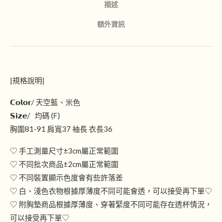
描述
額外資訊
|規格說明|
𝗖𝗼𝗹𝗼𝗿/ 天空藍、米色
𝗦𝗶𝘇𝗲/ 均碼 (F)
胸圍81-91 肩寬37 袖長 衣長36
♡ 手工測量尺寸±3cm屬正常範圍
♡ 不同批次商品±2cm屬正常範圍
♡ 不同裝置顯示色度會有些許落差
♡ 白、淺色衣物根據厚薄度不同可能會透，可以接受再下單♡
♡ 附胸墊商品根據厚薄度、穿著緊度不同可能存在透杯情況，
可以接受再下單♡