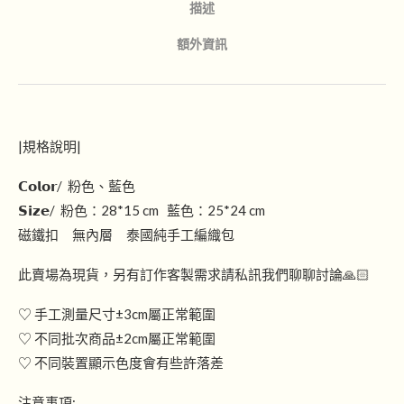
描述
額外資訊
|規格說明|
𝗖𝗼𝗹𝗼𝗿/ 粉色、藍色
𝗦𝗶𝘇𝗲/ 粉色：28*15 cm 藍色：25*24 cm
磁鐵扣 無內層 泰國純手工編織包
此賣場為現貨，另有訂作客製需求請私訊我們聊聊討論🙏🏻
♡ 手工測量尺寸±3cm屬正常範圍
♡ 不同批次商品±2cm屬正常範圍
♡ 不同裝置顯示色度會有些許落差
注意事項: