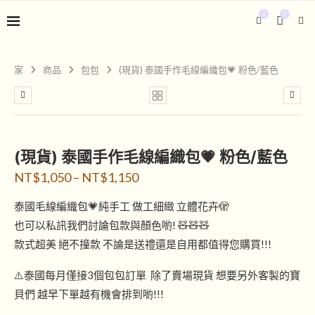
0
0
家
商品
包包
(現貨) 泰國手作毛線編織包💗 粉色/藍色
(現貨) 泰國手作毛線編織包💗 粉色/藍色
NT$
1,050
–
NT$
1,150
泰國毛線編織包💗純手工 做工細緻 立體花卉🫣
也可以私訊我們討論包款與顏色喲! 🧸🧸🧸
款式超美 絕不撞款 不論是送禮還是自用都值得您購買!!!
⚠️泰國每月僅接3個包包訂單 除了賣場現貨 想要另外客製的寶
貝們 越早下單越有機會排到喲!!!