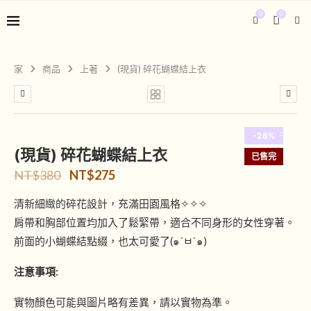
0
0
家
商品
上著
(現貨) 碎花蝴蝶結上衣
-28%
(現貨) 碎花蝴蝶結上衣
已售完
NT$
380
NT$
275
清新細緻的碎花設計，充滿田園風格✧✧✧
肩帶和胸部位置均加入了鬆緊帶，適合不同身形的女性穿著。
前面的小蝴蝶結點綴，也太可愛了(๑´ㅂ`๑)
注意事項:
實物顏色可能與圖片略有差異，請以實物為準。